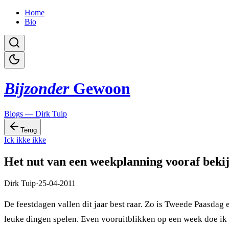
Home
Bio
Bijzonder
Gewoon
Blogs — Dirk Tuip
Terug
Ick ikke ikke
Het nut van een weekplanning vooraf bek
Dirk Tuip
·
25-04-2011
De feestdagen vallen dit jaar best raar. Zo is Tweede Paasdag 
leuke dingen spelen. Even vooruitblikken op een week doe ik te