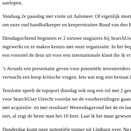
aanlopen.
Vandaag 2e paasdag met visite uit Aalsmeer. Of eigenlijk moe
om onze oud handbalkeeper en keeperstrainer Ruud van den Br
Dinsdagochtend beginnen er 2 nieuwe stagiaires bij SearchUs
ingewerkt en ze maken kennis met onze organisatie. In het b
een voorstel de deur uit voor een internationale klant die ik 
’s Avonds een presentatie geven voor potentiële investeerders
verwacht een hoop kritische vragen. Iets wat nog niet bestaat 
Tenslotte speelt de topsport dinsdag ook nog een rol met 2 g
voor SearchUser Utrecht voordat we de voorbereidingen gaan tre
met acquisitie: en met resultaat! Woensdagavond het 4e en la
niet, al zegt de beste man het 10 keer. Laat ik het maar gewo
Donderdag komt onze potentiële topper uit Limburg over. Na 