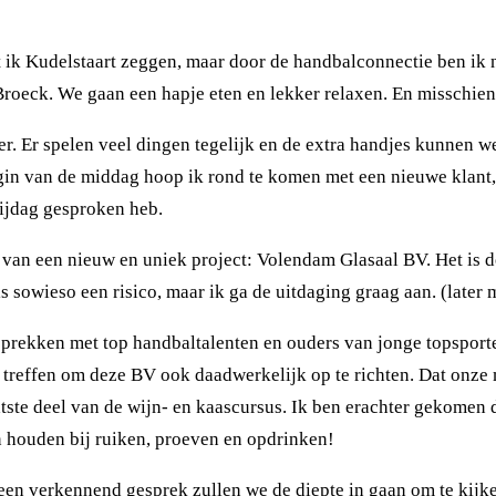
t ik Kudelstaart zeggen, maar door de handbalconnectie ben ik
oeck. We gaan een hapje eten en lekker relaxen. En misschien 
er. Er spelen veel dingen tegelijk en de extra handjes kunnen
egin van de middag hoop ik rond te komen met een nieuwe klan
vrijdag gesproken heb.
 van een nieuw en uniek project: Volendam Glasaal BV. Het is de
is sowieso een risico, maar ik ga de uitdaging graag aan. (later
esprekken met top handbaltalenten en ouders van jonge topsport
ffen om deze BV ook daadwerkelijk op te richten. Dat onze man er
atste deel van de wijn- en kaascursus. Ik ben erachter gekomen
on houden bij ruiken, proeven en opdrinken!
een verkennend gesprek zullen we de diepte in gaan om te kij