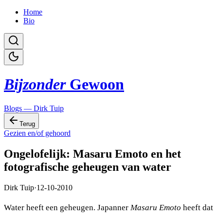
Home
Bio
Bijzonder
Gewoon
Blogs — Dirk Tuip
Terug
Gezien en/of gehoord
Ongelofelijk: Masaru Emoto en het
fotografische geheugen van water
Dirk Tuip
·
12-10-2010
Water heeft een geheugen. Japanner
Masaru Emoto
heeft dat