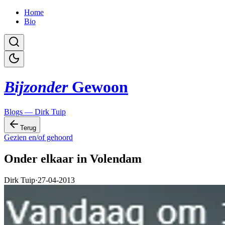
Home
Bio
Bijzonder
Gewoon
Blogs — Dirk Tuip
Terug
Gezien en/of gehoord
Onder elkaar in Volendam
Dirk Tuip
·
27-04-2013