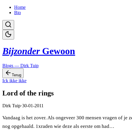
Home
Bio
Bijzonder
Gewoon
Blogs — Dirk Tuip
Terug
Ick ikke ikke
Lord of the rings
Dirk Tuip
·
30-01-2011
Vandaag is het zover. Als ongeveer 300 mensen vragen of je z
nog opgehaald. 1xraden wie deze als eerste om had…