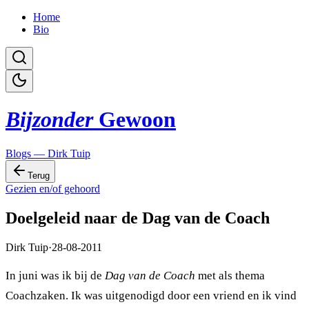
Home
Bio
Bijzonder
Gewoon
Blogs — Dirk Tuip
Terug
Gezien en/of gehoord
Doelgeleid naar de Dag van de Coach
Dirk Tuip
·
28-08-2011
In juni was ik bij de
Dag van de Coach
met als thema
Coachzaken. Ik was uitgenodigd door een vriend en ik vind