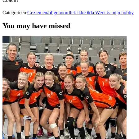
Coach!
Categorieën:
Gezien en/of gehoord
Ick ikke ikke
Werk is mijn hobby
You may have missed