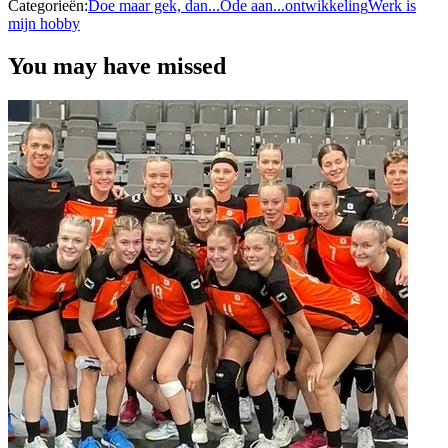
Categorieën:
Doe maar gek, dan...
Ode aan...
ontwikkeling
Werk is
mijn hobby
You may have missed