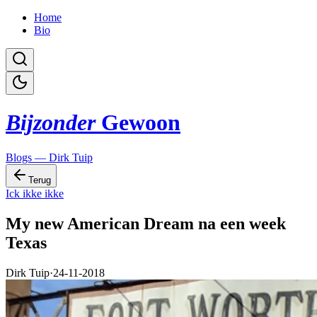
Home
Bio
Bijzonder
Gewoon
Blogs — Dirk Tuip
Terug
Ick ikke ikke
My new American Dream na een week
Texas
Dirk Tuip
·
24-11-2018